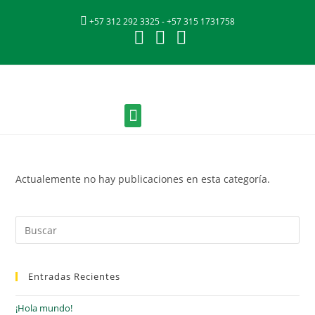
+57 312 292 3325 - +57 315 1731758
Nuestras Marcas
Quiénes Somos
Fichas Técnicas
Actualemente no hay publicaciones en esta categoría.
Entradas Recientes
¡Hola mundo!