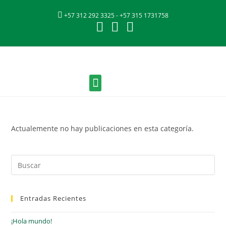
+57 312 292 3325 - +57 315 1731758
Nuestras Marcas
Quiénes Somos
Fichas Técnicas
Actualemente no hay publicaciones en esta categoría.
Entradas Recientes
¡Hola mundo!